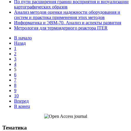
По пути расширения границ восприятия и визуализации
картографических образов
Анализ методов оценки надежности оборудования и
систем и практика применения этих методов
Информатика и ЭВМ-70. Анализ и аспекты развития
Метрология для термоядерного реактора ITER
В начало
Назад
1
2
3
4
5
6
7
8
9
10
Вперед
В конец
Тематика