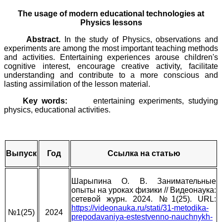
The usage of modern educational technologies at
Physics lessons
Abstract.
In the study of Physics, observations and
experiments are among the most important teaching methods
and activities. Entertaining experiences arouse children's
cognitive interest, encourage creative activity, facilitate
understanding and contribute to a more conscious and
lasting assimilation of the lesson material.
Key words:
entertaining experiments, studying
physics, educational activities
.
Выпуск
Год
Ссылка на статью
Шарыпина О. В.
Занимательные
опыты на уроках физики // Видеонаука:
сетевой журн. 2024. №1(25). URL:
https://videonauka.ru/stati/31-metodika-
№1(25)
2024
prepodavaniya-estestvenno-nauchnykh-