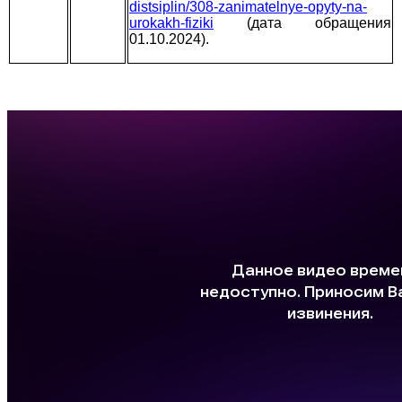
distsiplin/308-zanimatelnye-opyty-na-
urokakh-fiziki
(дата обращения
01.10.2024).