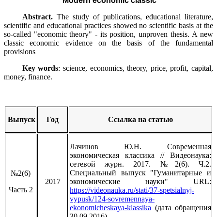
Modern economic classic
Abstract.
The study of publications, educational literature,
scientific and educational practices showed no scientific basis at the
so-called "economic theory" - its position, unproven thesis. A new
classic economic evidence on the basis of the fundamental
provisions
Key words
:
science, economics, theory, price, profit, capital,
money, finance.
Выпуск
Год
Ссылка на статью
Лачинов Ю.Н. Современная
экономическая классика // Видеонаука:
сетевой журн. 2017. №2(6). Ч.2.
Специальный выпуск "Гуманитарные и
№2(6)
2017
экономические науки" URL:
Часть 2
https://videonauka.ru/stati/37-spetsialnyj-
vypusk/124-sovremennaya-
ekonomicheskaya-klassika
(дата обращения
30.09.2016).