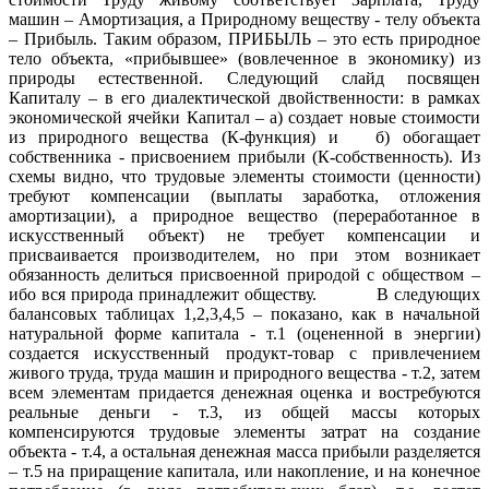
машин – Амортизация, а Природному веществу - телу объекта
– Прибыль. Таким образом, ПРИБЫЛЬ – это есть природное
тело объекта, «прибывшее» (вовлеченное в экономику) из
природы естественной. Следующий слайд посвящен
Капиталу – в его диалектической двойственности: в рамках
экономической ячейки Капитал – а) создает новые стоимости
из природного вещества (К-функция) и б) обогащает
собственника - присвоением прибыли (К-собственность). Из
схемы видно, что трудовые элементы стоимости (ценности)
требуют компенсации (выплаты заработка, отложения
амортизации), а природное вещество (переработанное в
искусственный объект) не требует компенсации и
присваивается производителем, но при этом возникает
обязанность делиться присвоенной природой с обществом –
ибо вся природа принадлежит обществу. В следующих
балансовых таблицах 1,2,3,4,5 – показано, как в начальной
натуральной форме капитала - т.1 (оцененной в энергии)
создается искусственный продукт-товар с привлечением
живого труда, труда машин и природного вещества - т.2, затем
всем элементам придается денежная оценка и востребуются
реальные деньги - т.3, из общей массы которых
компенсируются трудовые элементы затрат на создание
объекта - т.4, а остальная денежная масса прибыли разделяется
– т.5 на приращение капитала, или накопление, и на конечное