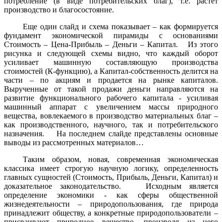
потребление (в виде потребительских благ), т.е. растет
производство и благосостояние.
Еще один слайд и схема показывает – как формируется
фундамент экономической пирамиды с основаниями
Стоимость – Цена-Прибыль – Деньги – Капитал. Из этого
рисунка и следующей схемы видно, что каждый оборот
усиливает машинную составляющую производства
стоимостей (К-функцию), а Капитал-собственность делится на
части – по акциям и продается на рынке капиталов.
Вырученные от такой продажи деньги направляются на
развитие функционального рабочего капитала - усиливая
машинный аппарат с увеличением массы природного
вещества, вовлекаемого в производство материальных благ –
как производственного, научного, так и потребительского
назначения. На последнем слайде представлены основные
выводы из рассмотренных материалов…
Таким образом, новая, современная экономическая
классика имеет строгую научную логику, определенность
главных сущностей (Стоимость, Прибыль, Деньги, Капитал) и
доказательное законодательство. Исходным является
определение экономики - как сферы общественной
жизнедеятельности – природопользования, где природа
принадлежит обществу, а конкретные природопользователи –
присваивают природное вещество, производя из него