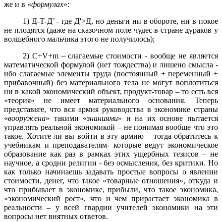
же и в «
формулах
»:
1) Д-Т-Д’ - где Д'>Д, но деньги ни в обороте, ни в покое
не плодятся (даже на сказочном поле чудес в стране дураков у
волшебного мальчика этого не получилось);
2) C+V+m – слагаемые стоимости - вообще не является
математической формулой (нет тождества) и лишено смысла -
ибо слагаемые элементы труда (постоянный + переменный +
прибавочный) без материального тела не могут воплотиться
ни в какой экономический объект, продукт-товар – то есть вся
«теория» не имеет материального основания. Теперь
представьте, что вся армия руководства в экономике страны
«
вооружена
» такими «
знаниями
» и на их основе пытается
управлять реальной экономикой – не понимая вообще что это
такое. Хотите ли вы войти в эту армию – тогда обратитесь к
учебникам и преподавателям- которые ведут экономическое
образование как раз в рамках этих ущербных тезисов – не
научное, а сродни религии - без осмысления, без критики. Но
как только начинаешь задавать простые вопросы о явлении
стоимости, денег, что такое «товарные отношения», откуда и
что прибывает в экономике, прибыли, что такое экономика,
«экономический рост», что и чем прирастает экономика в
реальности – у всей гвардии учителей экономики на эти
вопросы нет внятных ответов.