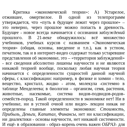
Критика «экономической теории»: А) Устарелое,
отжившее, омертвелое. В одной из телепрограмм
утверждается, что «путь в будущее лежит через прошлое» –
это неверно, через прошлое можно попасть в древность.
Будущее - новое всегда начинается с осознания
заблуждений
прошлого. В 21-веке обнаружилось: всё множество
учебников, учебных курсов с названием «Экономическая
теория» (общая, основы, введение и т.п.), как в устном,
печатном, так и в интернет-видео содержат только устаревшие
представления об экономике, это – «территория заблуждений»
- все сведения абсолютно лишены научности и не являются
никакой теорией вообще, поскольку любая научная теория
начинается с определенности сущностей данной научной
сферы, с классификации: например, в физике и химии - тело,
вещество, кристалл, жидко - атом, молекула -системно в
таблице Менделеева; в биологии – организм, семя, растения,
животные, насекомые, система видов-подвидов-родов-
семейств-пород. Такой определенности в экономике нет! Ни в
учебнике, ни в устной очной или видео- лекции никак не
определены главные элементы экономики:
Стоимость,
Прибыль, Деньги, Капитал, Финансы
, нет ни классификации,
ни диалектики - основы научности, нет никакой системности.
И ещё- в образовании - образ–корень очень важен
ОБРАЗ
- для