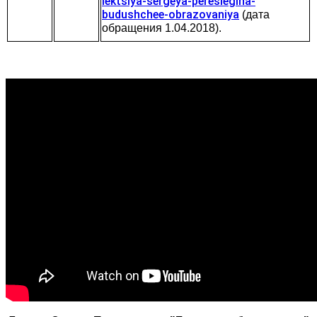
lektsiya-sergeya-pereslegina-
budushchee-obrazovaniya
(дата
обращения 1.04.2018).