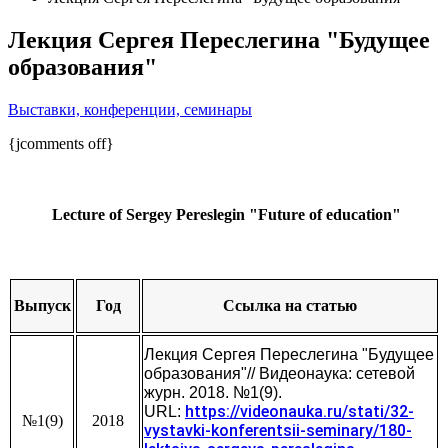
Лекция Сергея Переслегина "Будущее
образования"
Выставки, конференции, семинары
{jcomments off}
Lecture of Sergey Pereslegin "Future of education"
Выпуск
Год
Ссылка на статью
Лекция Сергея Переслегина "Будущее
образования"
// Видеонаука: сетевой
журн. 2018. №1(9).
https://videonauka.ru/stati/32-
URL:
№1(9)
2018
vystavki-konferentsii-seminary/180-