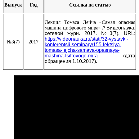
Выпуск
Год
Ссылка на статью
Лекция Томаса Лейча «Самая опасная
машина цифрового мира»
// Видеонаука:
сетевой журн. 2017. №3(7). URL:
https://videonauka.ru/stati/32-vystavki-
№3(7)
2017
konferentsii-seminary/155-lektsiya-
tomasa-lejcha-samaya-opasnaya-
mashina-tsifrovogo-mira
(дата
обращения 1.10.2017).