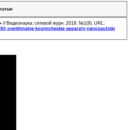
статью
t»
// Видеонаука: сетевой журн. 2018. №1(9). URL:
183-sverkhmalye-kosmicheskie-apparaty-nanosputniki