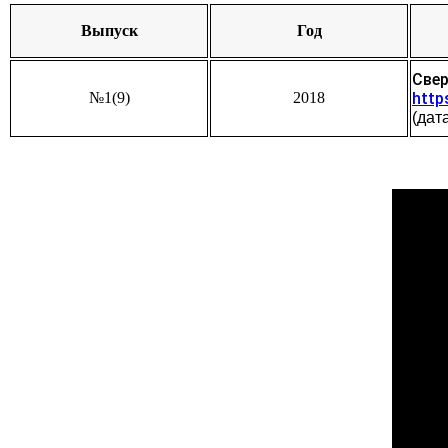
Выпуск
Год
Свер
№1(9)
2018
http
(дат