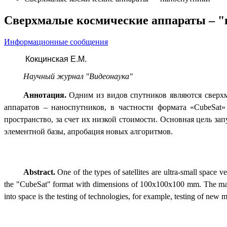
Сверхмалые космические аппараты – 
Информационные сообщения
Кокцинская Е.М.
Научный журнал "Видеонаука"
Аннотация.
Одним из видов спутников являются сверхм
аппаратов – наноспутников, в частности формата «CubeSat
пространство, за счет их низкой стоимости. Основная цель з
элементной базы, апробация новых алгоритмов.
Abstract.
One of the types of satellites are ultra-small space v
the "CubeSat" format with dimensions of 100x100x100 mm. The main mi
into space is the testing of technologies, for example, testing of new m