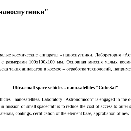
"наноспутники"
алые космические аппараты - наноспутники. Лаборатория «Ас
» с размерами 100х100х100 мм. Основная миссия малых косми
апуска таких аппаратов в космос – отработка технологий, напри
Ultra-small space vehicles - nano-satellites "CubeSat"
ehicles - nanosatellites. Laboratory "Astronomicon" is engaged in the dev
ssion of small spacecraft is to reduce the cost of access to outer s
aterials, coatings, certification of the element base, approbation of new