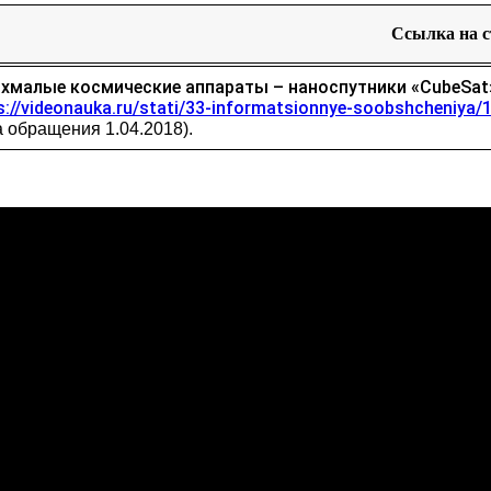
Ссылка на 
хмалые космические аппараты – наноспутники «CubeSa
s://videonauka.ru/stati/33-informatsionnye-soobshcheniya/
а обращения 1.04.2018).