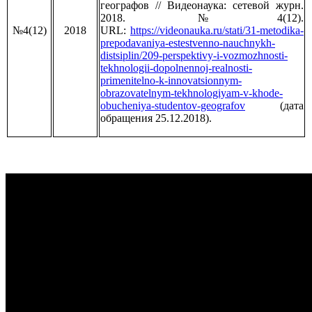
географов // Видеонаука: сетевой журн.
2018. №4(12).
№4(12)
2018
URL:
https://videonauka.ru/stati/31-metodika-
prepodavaniya-estestvenno-nauchnykh-
distsiplin/209-perspektivy-i-vozmozhnosti-
tekhnologii-dopolnennoj-realnosti-
primenitelno-k-innovatsionnym-
obrazovatelnym-tekhnologiyam-v-khode-
obucheniya-studentov-geografov
(дата
обращения 25.12.2018).