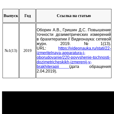
Выпуск
Год
Ссылка на статью
Оборин А.В., Гришин Д.С.
Повышение
точности дозиметрических измерений
в брахитерапии
// Видеонаука: сетевой
журн. 2019. №1(13).
URL:
https://videonauka.ru/stati/22-
№1(13)
2019
izmeritelnaya-apparatura-i-
oborudovanie/220-povyshenie-tochnosti-
dozimetricheskikh-izmerenij-v-
brakhiterapii
(дата обращения
2.04.2019).