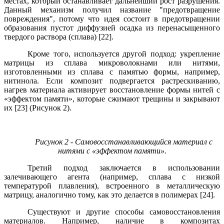
местах, который останавливает дальнейший рост разрушения.
Данный механизм получил название "предотвращение
повреждения", потому что идея состоит в предотвращении
образования пустот диффузией осадка из перенасыщенного
твердого раствора (сплава) [22].
Кроме того, используется другой подход: укрепление
матрицы из сплава микроволокнами или нитями,
изготовленными из сплава с памятью формы, например,
нитинола. Если композит подвергается растрескиванию,
нагрев материала активирует восстановление формы нитей с
«эффектом памяти», которые сжимают трещины и закрывают
их [23] (Рисунок 2).
Рисунок 2 - Самовосстанавливающийся материал с
нитями с «эффектом памяти».
Третий подход заключается в использовании
залечивающего агента (например, сплава с низкой
температурой плавления), встроенного в металлическую
матрицу, аналогично тому, как это делается в полимерах [24].
Существуют и другие способы самовосстановления
материалов. Например, наличие в композитах