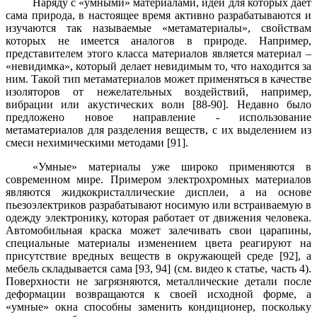
Наряду с «умными» материалами, идеи для которых даёт
сама природа, в настоящее время активно разрабатываются и
изучаются так называемые «метаматериалы», свойствам
которых не имеется аналогов в природе. Например,
представителем этого класса материалов является материал –
«невидимка», который делает невидимым то, что находится за
ним. Такой тип метаматериалов может применяться в качестве
изоляторов от нежелательных воздействий, например,
вибрации или акустических волн [88-90]. Недавно было
предложено новое направление - использование
метаматериалов для разделения веществ, с их выделением из
смеси нехимическими методами [91].
«Умные» материалы уже широко применяются в
современном мире. Примером электрохромных материалов
являются
жидкокристаллические
дисплеи, а на основе
пьезоэлектриков разрабатывают носимую или встраиваемую в
одежду электронику, которая работает от движения человека.
Автомобильная краска может залечивать свои царапины,
специальные материалы изменением цвета реагируют на
присутствие вредных веществ в окружающей среде [92], а
мебель складывается сама [93, 94] (см. видео к статье, часть 4).
Поверхности не загрязняются, металлические детали после
деформации возвращаются к своей исходной форме, а
«умные» окна способны заменить кондиционер, поскольку