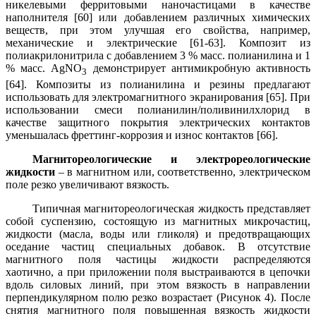
никелевыми ферритовыми наночастицами в качестве
наполнителя [60] или добавлением различных химических
веществ, при этом улучшая его свойства, например,
механические и электрические [61-63]. Композит из
полиакрилонитрила
с добавлением 3 % масс. полианилина и 1
% масс. AgNO
демонстрирует антимикробную активность
3
[64].
Композиты из полианилина и резины предлагают
использовать для электромагнитного экранирования [65].
При
использовании смеси полианилин/поливинилхлорид в
качестве защитного покрытия электрических контактов
уменьшалась фреттинг-коррозия и износ контактов [66].
Магнитореологические и электрореологические
жидкости
– в магнитном или, соответственно, электрическом
поле резко увеличивают вязкость.
Типичная магнитореологическая жидкость представляет
собой суспензию, состоящую из магнитных микрочастиц,
жидкости (масла, воды или гликоля) и предотвращающих
оседание частиц специальных добавок. В отсутствие
магнитного поля частицы жидкости распределяются
хаотично, а при приложении поля выстраиваются в цепочки
вдоль силовых линий, при этом вязкость в направлении
перпендикулярном полю резко возрастает (Рисунок 4). После
снятия магнитного поля повышенная вязкость жидкости