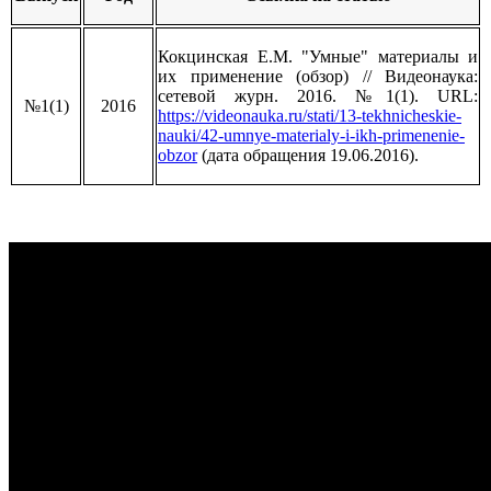
Кокцинская Е.М. "Умные" материалы и
их применение (обзор) // Видеонаука:
сетевой журн. 2016. №1(1). URL:
№1(1)
2016
https://videonauka.ru/stati/13-tekhnicheskie-
nauki/42-umnye-materialy-i-ikh-primenenie-
obzor
(дата обращения 19.06.2016).