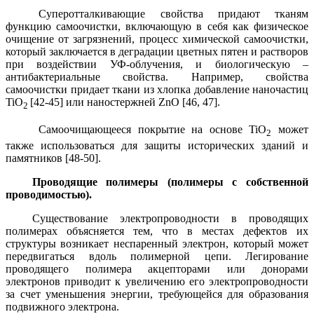
Суперотталкивающие свойства придают тканям
функцию самоочистки, включающую в себя как физическое
очищение от загрязнений, процесс химической самоочистки,
который заключается в деградации цветных пятен и растворов
при воздействии УФ-облучения, и биологическую –
антибактериальные свойства. Например, свойства
самоочистки придает ткани из хлопка добавление наночастиц
TiO
[42-45] или наностержней ZnO [46, 47].
2
Самоочищающееся покрытие на основе TiO
может
2
также использоваться для защиты исторических зданий и
памятников [48-50].
Проводящие полимеры (полимеры с собственной
проводимостью).
Существование электропроводности в проводящих
полимерах объясняется тем, что в местах дефектов их
структуры возникает неспаренный электрон, который может
передвигаться вдоль полимерной цепи. Легирование
проводящего полимера акцепторами или донорами
электронов приводит к увеличению его электропроводности
за счет уменьшения энергии, требующейся для образования
подвижного электрона.