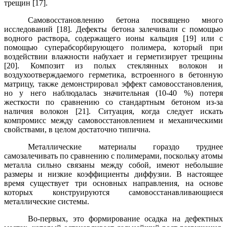
трещин [17].
Самовосстановлению бетона посвящено много
исследований [18]. Дефекты
бетона залечивали с помощью
водного раствора, содержащего ионы кальция [19] или с
помощью
суперабсорбирующего полимера, который при
воздействии влажности набухает и
герметизирует
трещины
[20].
К
омпозит из полых стеклянных волокон и
воздухоотверждаемого герметика, встроенного в бетонную
матрицу, также демонстрировал эффект самовосстановления,
но у него наблюдалась значительная (10-40 %) потеря
жесткости по сравнению со стандартным бетоном из-за
наличия волокон [21]. Ситуация, когда следует искать
компромисс между самовосстановлением и механическими
свойствами, в целом достаточно типична.
Металлические материалы гораздо труднее
самозалечивать по сравнению с полимерами, поскольку атомы
металла сильно связаны между собой, имеют небольшие
размеры и низкие коэффициенты диффузии. В настоящее
время существует три основных направления, на основе
которых конструируются самовосстанавливающиеся
металлические системы.
Во-первых, это формирование осадка на дефектных