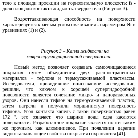
тело к площади проекции на горизонтальную плоскость; fs -
доля площади контакта жидкость-твердое тело (Рисунок 3).
Водоотталкивающая способность на поверхности
характеризуется краевым углом смачивания - параметром
Θ
r в
уравнениях (1) и (2).
Рисунок 3 – Капля жидкости на
микроструктурированной поверхности.
Новый метод позволяет создавать самоочищающиеся
покрытия путем объединения двух распространенных
материалов - тефлона и термоусаживаемой пластмассы.
Исследователи, проводившие описываемое исследование,
решили, что ключом к хорошей супергидрофобной
поверхности является сочетание микро- и наноразмерных
узоров. Они нанесли тефлон на термоусаживаемый пластик,
затем нагрели и получили морщинистую поверхность
тефлона. Угол контакта капель с такой поверхностью равен
172 °, это означает, что шарики воды едва касаются
поверхности. Разработанное покрытие является почти таким
же прочным, как алюминиевое. При появлении царапин
водоотталкивающие свойства покрытия сохраняются [41].