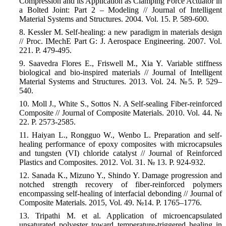
Compression and its Application as Clamping Force Actuator in
a Bolted Joint: Part 2 – Modeling //
Journal of Intelligent
Material Systems and Structures.
2004. Vol. 15. P. 589-600.
8. Kessler M. Self-healing: a new paradigm in materials design
// Proc. IMechE Part G: J. Aerospace Engineering. 2007. Vol.
221. P. 479-495.
9. Saavedra Flores E., Friswell M., Xia Y. Variable stiffness
biological and bio-inspired materials // Journal of Intelligent
Material Systems and Structures. 2013. Vol. 24. №5. P. 529–
540.
10. Moll J., White S., Sottos N. A Self-sealing Fiber-reinforced
Composite // Journal of Composite Materials. 2010. Vol. 44.
№
22. P. 2573-2585.
11. Haiyan L., Rongguo W., Wenbo L. Preparation and self-
healing performance of epoxy composites with microcapsules
and tungsten (VI) chloride catalyst //
Journal of Reinforced
Plastics and Composites.
2012. V
ol. 31. №
13. P.
924-932.
12. Sanada K., Mizuno Y., Shindo Y. Damage progression and
notched strength recovery of fiber-reinforced polymers
encompassing self-healing of interfacial debonding // Journal of
Composite Materials. 2015, Vol. 49. №14. P. 1765–1776.
13. Tripathi M. et al. Application of microencapsulated
unsaturated polyester toward temperature-triggered healing in