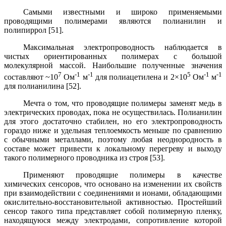
Самыми известными и широко применяемыми
проводящими полимерами являются полианилин и
полипиррол [51].
Максимальная электропроводность наблюдается в
чистых ориентированных полимерах с большой
молекулярной массой. Наибольшие полученные значения
7
-1
-1
5
-1
-1
составляют ~10
Ом
м
для полиацетилена и 2
×
10
Ом
м
для полианилина [52].
Мечта о том, что проводящие полимеры заменят медь в
электрических проводах, пока не осуществилась. Полианилин
для этого достаточно стабилен, но его электропроводность
гораздо ниже и удельная теплоемкость меньше по сравнению
с обычными металлами, поэтому любая неоднородность в
составе может привести к локальному перегреву и выходу
такого полимерного проводника из строя [53].
Применяют проводящие полимеры в качестве
химических сенсоров, что основано на изменении их свойств
при взаимодействии с соединениями и ионами, обладающими
окислительно-восстановительной активностью. Простейший
сенсор такого типа представляет собой полимерную пленку,
находящуюся между электродами, сопротивление которой