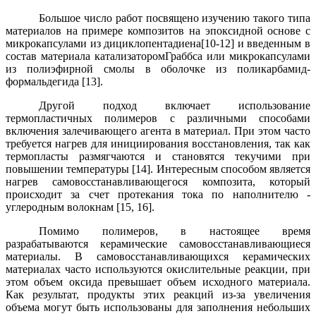
Большое число работ посвящено изучению такого типа
материалов на примере композитов на эпоксидной основе с
микрокапсулами из
дициклопентадиена
[10-12] и
введенным в
состав материала
катализатором
Граббса или
микрокапсулами
из
полиэфирной смолы в оболочке из
поликарбамид
-
формальдегида [13]
.
Другой подход включает использование
термопластичных полимеров с различными способами
включения залечивающего агента в материал. При этом часто
требуется нагрев для инициирования восстановления, так как
термопласты размягчаются и становятся текучими при
повышении температуры [14]. Интересным способом является
нагрев
самовосстанавливающегося композита, который
происходит за счет протекания тока по наполнителю -
углеродным волокнам [15, 16].
Помимо полимеров, в настоящее время
разрабатываются керамические самовосстанавливающиеся
материалы. В самовосстанавливающихся керамических
материалах часто используются окислительные реакции, при
этом объем оксида превышает объем исходного материала.
Как результат, продукты этих реакций из-за увеличения
объема могут быть использованы для заполнения небольших