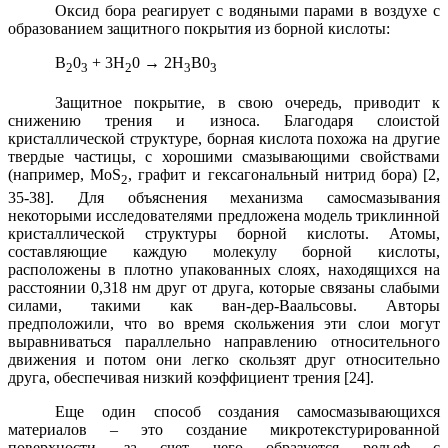
Оксид бора реагирует с водяными парами в воздухе с
образованием защитного покрытия из борной кислоты:
B
0
+
3H
0
→
2H
B0
2
3
2
3
3
Защитное покрытие, в свою очередь, приводит к
снижению трения и износа. Благодаря слоистой
кристаллической структуре, борная кислота похожа на другие
твердые частицы, с хорошими смазывающими свойствами
(например, MoS
, графит и гексагональный нитрид бора) [2,
2
35-38]. Для объяснения механизма самосмазывания
некоторыми исследователями предложена модель триклинной
кристаллической структуры борной кислоты. Атомы,
составляющие каждую молекулу борной кислоты,
расположены в плотно упакованных слоях, находящихся на
расстоянии 0,318 нм друг от друга, которые связаны слабыми
силами, такими как ван-дер-Ваальсовы. Авторы
предположили, что во время скольжения эти слои могут
выравниваться параллельно направлению относительного
движения и потом они легко скользят друг относительно
друга, обеспечивая низкий коэффициент трения [24].
Еще один способ создания самосмазывающихся
материалов – это создание микротекстурированной
поверхности, за счет чего образуется рельеф с