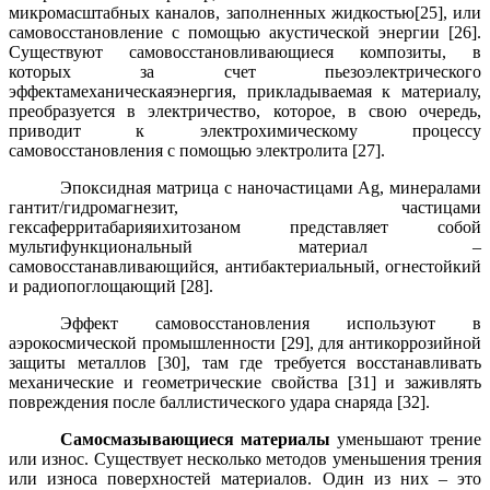
микромасштабных
каналов, заполненных жидкостью
[25], или
с
амовосстановление с помощью акустической энергии [26].
Существуют самовосстановливающиеся
композиты
, в
которых за счет
пьезоэлектрического
эффекта
механическая
энергия, прикладываемая к материалу,
преобразуется
в электричество, которое,
в свою очередь
,
приводит к
электрохимическому процессу
самовосстановления
с помощью электролита [27].
Э
поксидная матрица с
наночастицами
Ag
,
минералами
гантит/гидромагнезит
,
частицами
гексаферрита
бария
и
хитозаном
представляет собой
мультифункциональный материал –
самовосстанавливающийся, антибактериальный, огнестойкий
и радиопоглощающий [28].
Эффект самовосстановления используют в
аэрокосмической промышленности [29], для антикоррозийной
защиты металлов [30], там где требуется восстанавливать
механические и геометрические свойства [31] и
заживлять
повреждения после
баллистического удара
снаряда [32].
Самосмазывающиеся материалы
уменьшают трение
или износ. Существует несколько методов уменьшения трения
или износа поверхностей материалов. Один из них – это