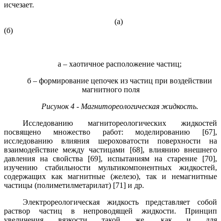
исчезает.
(а)
(б)
а – хаотичное расположение частиц;
б – формирование цепочек из частиц при воздействии
магнитного поля
Рисунок 4 - Магнитореологическая жидкость.
Исследованию магнитореологических жидкостей
посвящено множество работ: моделированию [67],
исследованию влияния шероховатости поверхности на
взаимодействие между частицами [68], влиянию внешнего
давления на свойства [69], испытаниям на старение [70],
изучению стабильности мультикомпонентных жидкостей,
содержащих как магнитные (железо), так и немагнитные
частицы (полиметилметарилат) [71] и др.
Электрореологическая жидкость представляет собой
раствор частиц в непроводящей жидкости. Принцип
увеличения вязкости такой же, как и для