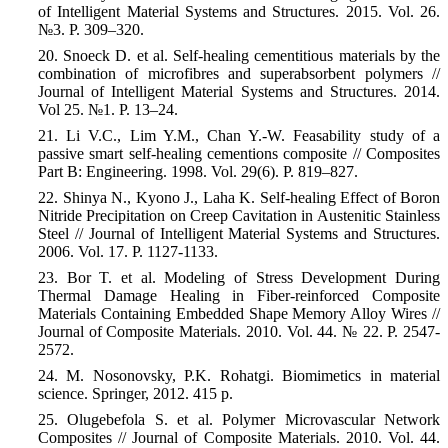
of Intelligent Material Systems and Structures. 2015. Vol. 26.
№3. P. 309–320.
20. Snoeck D. et al. Self-healing cementitious materials by the
combination of microfibres and superabsorbent polymers //
Journal of Intelligent Material Systems and Structures. 2014.
Vol 25.
№1. P.
13–24.
21. Li V.C., Lim Y.M., Chan Y.-W. Feasability study of a
passive smart self-healing cementions composite // Composites
Part B: Engineering. 1998. Vol. 29(6). P. 819–827.
22. Shinya N., Kyono J., Laha K. Self-healing Effect of Boron
Nitride Precipitation on Creep Cavitation in Austenitic Stainless
Steel //
Journal of Intelligent Material Systems and Structures.
2006. Vol. 17. P. 1127-1133.
23. Bor T. et al. Modeling of Stress Development During
Thermal Damage Healing in Fiber-reinforced Composite
Materials Containing Embedded Shape Memory Alloy Wires //
Journal of
Composite Materials.
2010. Vol. 44.
№
22. P. 2547-
2572.
24. M. Nosonovsky, P.K. Rohatgi. Biomimetics in material
science. Springer, 2012. 415 p.
25. Olugebefola S. et al. Polymer Microvascular Network
Composites // Journal of Composite Materials. 2010. Vol. 44.