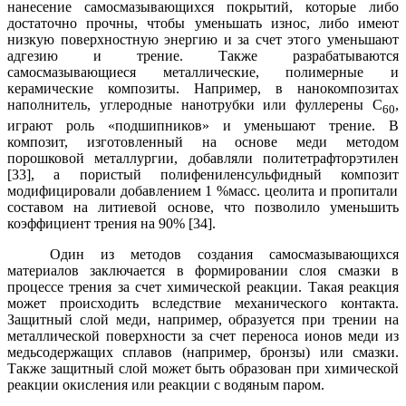
нанесение самосмазывающихся покрытий, которые либо
достаточно прочны, чтобы уменьшать износ, либо имеют
низкую поверхностную энергию и за счет этого уменьшают
адгезию и трение. Также разрабатываются
самосмазывающиеся металлические, полимерные и
керамические композиты. Например, в нанокомпозитах
наполнитель, углеродные нанотрубки или фуллерены С
,
60
играют роль «подшипников» и уменьшают трение. В
композит, изготовленный на основе меди методом
порошковой металлургии, добавляли
политетрафторэтилен
[33], а пористый
полифениленсульфидный композит
модифицировали добавлением 1 %масс. цеолита и пропитали
составом на литиевой основе, что позволило уменьшить
коэффициент трения на 90% [34].
Один из методов создания самосмазывающихся
материалов заключается в формировании слоя смазки в
процессе трения за счет химической реакции. Такая реакция
может происходить вследствие механического контакта.
Защитный слой меди, например, образуется при трении на
металлической поверхности за счет переноса ионов меди из
медьсодержащих сплавов (например, бронзы) или смазки.
Также защитный слой может быть образован при химической
реакции окисления или реакции с водяным паром.