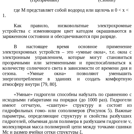
где М представляет собой водород или щелочь и
0 <
x
<
1
.
Как правило, низковольтные электрохромные
устройства с изменяющим цвет катодом окрашиваются в
заряженном состоянии и обесцвечиваются при разряде.
В настоящее время основное применение
электрохромных устройств – это «умные окна», т.е. окна с
электронным управлением, которые могут становиться
прозрачными или затемненными и приспосабливаться к
количеству солнечного света в зависимости от времени дня и
сезона. «Умные окна» позволяют уменьшить
энергопотребление в зданиях и создать комфортную
атмосферу внутри [79, 80].
«Умные» гидрогели способны набухать по сравнению с
исходными габаритами на порядки (до 1000 раз). Гидрогели
имеют сетчатую, «сшитую» структуру и состоят из
гидрофильных гомо- или сополимеров (Рисунок 5). Важные
параметры, определяющие структуру и свойства разбухших
гидрогелей, объемная доля полимера в разбухшем гидрогеле ν,
молекулярная масса полимерной цепи между точками сшивки
Мс и размер ячейки сетки структуры ξ.