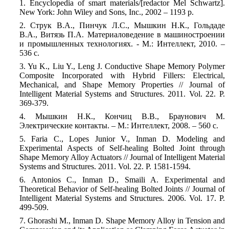
1. Ency
с
lopedia of smart materials/[redactor Mel Schwartz].
New York: John Wiley and Sons, Inc., 2002 – 1193 p.
2. Струк В.А., Пинчук Л.С., Мышкин Н.К., Гольдаде
В.А., Витязь П.А. Материаловедение в машиностроении
и промышленных технологиях. -
М.: Интеллект, 2010. –
536 с.
3. Yu K., Liu Y., Leng J. Conductive Shape Memory Polymer
Composite Incorporated with Hybrid Fillers: Electrical,
Mechanical, and Shape Memory Properties //
Journal of
Intelligent Material Systems and Structures.
2011. Vol. 22. P.
369-379.
4. Мышкин Н.К., Кончиц В.В., Браунович М.
Электрические контакты. – М.: Интеллект, 2008. – 560 с.
5. Faria C., Lopes Junior V., Inman D. Modeling and
Experimental Aspects of Self-healing Bolted Joint through
Shape Memory Alloy Actuators //
Journal of Intelligent Material
Systems and Structures.
2011. Vol. 22. P. 1581-1594.
6. Antonios C., Inman D., Smaili A. Experimental and
Theoretical Behavior of Self-healing Bolted Joints //
Journal of
Intelligent Material Systems and Structures
. 2006. Vol. 17. P.
499-509.
7. Ghorashi M., Inman D. Shape Memory Alloy in Tension and