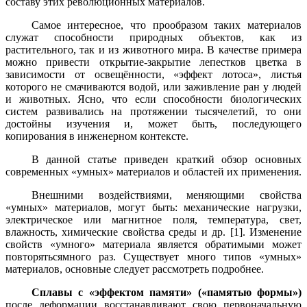
составу этих революционных материалов.
Самое интересное, что прообразом таких материалов
служат способности природных объектов, как из
растительного, так и из животного мира. В качестве примера
можно привести открытие-закрытие лепестков цветка в
зависимости от освещённости, «эффект лотоса», листья
которого не смачиваются водой, или заживление ран у людей
и животных. Ясно, что если способности биологических
систем развивались на протяжении тысячелетий, то они
достойны изучения и, может быть, последующего
копирования в инженерном контексте.
В данной статье приведен краткий обзор основных
современных «умных» материалов и областей их применения.
Внешними воздействиями, меняющими свойства
«умных» материалов, могут быть: механические нагрузки,
электрическое или магнитное поля, температура, свет,
влажность, химические свойства среды и др. [1].
Изменение
свойств «умного» материала
является обратимым
и может
повторяться
много раз
. Существует много типов «умных»
материалов, основные следует рассмотреть подробнее.
Сплавы с «эффектом памяти» («памятью формы»)
после деформации восстанавливают свою первоначальную