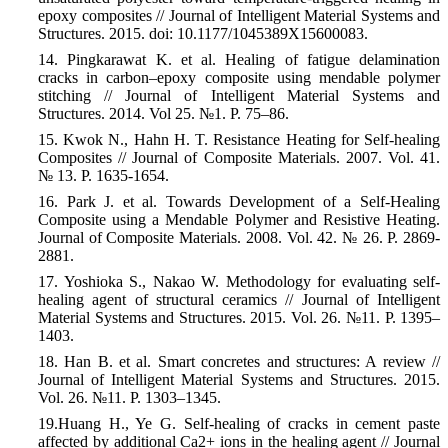
epoxy composites // Journal of Intelligent Material Systems and
Structures.
2015.
doi:
10.1177/1045389X15600083.
14. Pingkarawat K. et al. Healing of fatigue delamination
cracks in carbon–epoxy composite using mendable polymer
stitching // Journal of Intelligent Material Systems and
Structures. 2014. Vol 25. №1. P. 75–86.
15. Kwok N.,
Hahn H. T.
Resistance Heating for Self-healing
Composites // Journal of Composite Materials. 2007. Vol. 41.
№
13. P. 1635-1654.
16. Park J. et al. Towards Development of a Self-Healing
Composite using a Mendable Polymer and Resistive Heating.
Journal of
Composite Materials.
2008. Vol. 42.
№
26. P. 2869-
2881.
17. Yoshioka S., Nakao W. Methodology for evaluating self-
healing agent of structural ceramics // Journal of Intelligent
Material Systems and Structures. 2015. Vol. 26. №11. P. 1395–
1403.
18. Han B. et al. Smart concretes and structures: A review //
Journal of Intelligent Material Systems and Structures. 2015.
Vol. 26. №11. P. 1303–1345.
19.Huang H., Ye G. Self-healing of cracks in cement paste
affected by additional Ca2+ ions in the healing agent // Journal