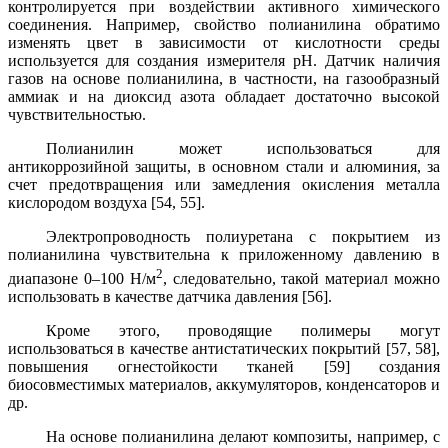
контролируется при воздействии активного химического
соединения. Например, свойство полианилина обратимо
изменять цвет в зависимости от кислотности среды
используется для создания измерителя рН. Датчик наличия
газов на основе полианилина, в частности, на газообразный
аммиак и на диоксид азота обладает достаточно высокой
чувствительностью.
Полианилин может использоваться для
антикоррозийной защиты, в основном стали и алюминия
, за
счет предотвращения или замедления окисления металла
кислородом воздуха [54, 55].
Электропроводность полиуретана с покрытием из
полианилина чувствительна к приложенному давлению в
2
диапазоне 0–100 Н/м
, следовательно, такой материал можно
использовать в качестве датчика давления [56].
Кроме этого, проводящие полимеры могут
использоваться в качестве антистатических покрытий [57, 58],
повышения огнестойкости тканей
[59] создания
биосовместимых материалов, аккумуляторов, конденсаторов и
др.
На основе полианилина делают композиты, например, с