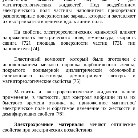
магнитореологических жидкостей. Под воздействием
электрического поля частицы наполнителя приобретают
разнополярные поверхностные заряды, которые и заставляют
их выстраиваться в цепочки вдоль линий поля.
На свойства электрореологических жидкостей влияют
напряженность электрического поля, температура, скорость
сдвига
[72],
площадь поверхности частиц
[73], тип
наполнителя [74].
Эластичный
композит
,
который был
и зготовлен с
использованием
мелкого порошка
карбонильного железа,
покрытого
полимерной
диэлектрической
оболочкой,
и
силиконового эластомера,
демонстрирует электро- и
магнитореологические свойства [75].
Магнито-
и
электрореологические жидкости нашли
применение,
в частности,
для
контроля вибрации
из-за их
б
ыстрого
времени отклика
на
приложенное магнитное/
электрическое поле
и
обратимое
изменение
их
жесткости
и
демпфирующих
свойств [76]
.
Электрохромные материалы
меняют оптические
свойства при электрических воздействиях.