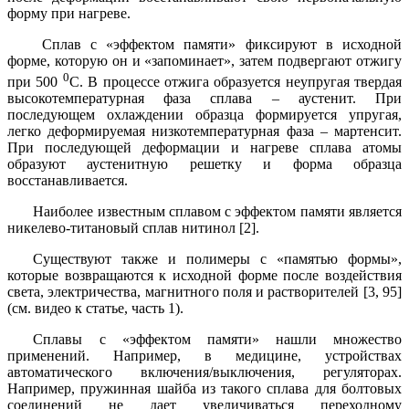
форму при нагреве.
Сплав с «эффектом памяти» фиксируют в исходной
форме, которую он и «запоминает», затем подвергают отжигу
0
при 500
С. В процессе отжига образуется неупругая твердая
высокотемпературная фаза сплава – аустенит. При
последующем охлаждении образца формируется упругая,
легко деформируемая низкотемпературная фаза – мартенсит.
При последующей деформации и нагреве сплава атомы
образуют аустенитную решетку и форма образца
восстанавливается.
Наиболее известным сплавом с эффектом памяти является
никелево-титановый сплав нитинол [2].
Существуют также и полимеры с «памятью формы»,
которые возвращаются к исходной форме после воздействия
света, электричества, магнитного поля и растворителей [3, 95]
(см. видео к статье, часть 1)
.
Сплавы с «эффектом памяти» нашли множество
применений. Например, в медицине, устройствах
автоматического включения/выключения, регуляторах.
Например, пружинная шайба из такого сплава для болтовых
соединений не дает увеличиваться переходному