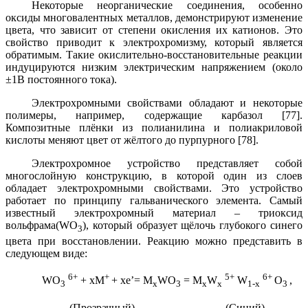
Некоторые
неорганические
соединения, особенно
оксиды
многовалентных металлов,
демонстрируют изменение
цвета, что
зависит
от степени окисления
их
катионов
.
Это
свойство
приводит к
электрохромизму
, который является
обратимым
. Такие
окислительно-восстановительные реакции
индуцируются
низким электрическим
напряжением
(около
±1
В постоянного тока)
.
Электрохромными свойствами обладают и некоторые
полимеры, например,
содержащие
карбазол
[77].
Композитные
плёнки из полианилина и
полиакриловой
кислоты
меняют цвет от жёлтого до пурпурного [78].
Электрохромное
устройство
представляет собой
многослойную
конструкцию, в которой
один из слоев
обладает
электрохромными
свойствами
. Это у
стройство
работает
по принципу
гальванического элемента
.
Самый
известный
электрохромный
материал – триоксид
вольфрама
(
WO
),
который образует
щёлочь
глубокого
синего
3
цвета
при восстановлении
.
Реакцию
можно представить в
следующем виде:
6+
+
5+
6+
WO
+ xM
+ xe’= M
WO
= M
W
W
O
,
3
x
3
x
x
1-x
3
(Прозрачный) (Синий)