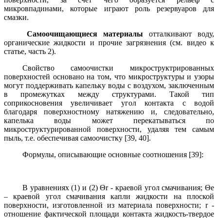
микровпадинами, которые играют роль резервуаров для
смазки.
Самоочищающиеся материалы
отталкивают воду,
органические жидкости и прочие загрязнения
(см. видео к
статье, часть 2)
.
Свойство самоочистки микроструктрированных
поверхностей основано на том, что микроструктуры и узоры
могут поддерживать капельку воды с воздухом, заключенным
в промежутках между структурами. Такой тип
соприкосновения увеличивает угол контакта с водой
благодаря поверхностному натяжению и, следовательно,
капелька воды может перекатываться по
микроструктурированной поверхности, удаляя тем самым
пыль, т.е. обеспечивая самоочистку [39, 40].
Формулы, описывающие основные соотношения [39]:
В уравнениях (1) и (2)
Θ
r - краевой угол смачивания;
Θ
e
– краевой угол смачивания капли жидкости на плоской
поверхности, изготовленной из материала поверхности; r -
отношение фактической площади контакта жидкость-твердое