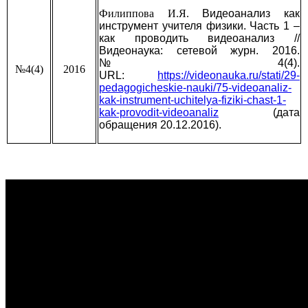
Филиппова И.Я.
Видеоанализ как
инструмент учителя физики. Часть 1 –
как проводить видеоанализ
//
Видеонаука: сетевой журн. 2016.
№4(4).
№4(4)
2016
URL:
https://videonauka.ru/stati/29-
pedagogicheskie-nauki/75-videoanaliz-
kak-instrument-uchitelya-fiziki-chast-1-
kak-provodit-videoanaliz
(дата
обращения 20.12.2016).