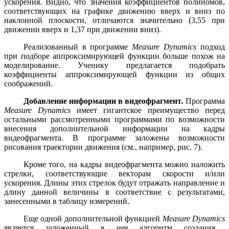
ускорения. Видно, что значения коэффициентов полиномов,
соответствующих на графике движению вверх и вниз по
наклонной плоскости, отличаются значительно (3,55 при
движении вверх и 1,37 при движении вниз).
Реализованный в программе
Measure
Dynamics
подход
при подборе аппроксимирующей функции больше похож на
моделирование. Ученику предлагается подобрать
коэффициенты аппроксимирующей функции из общих
соображений.
Добавление информации в видеофрагмент
.
Программа
Measure
Dynamics
имеет гигантское преимущество перед
остальными рассмотренными программами по возможности
внесения дополнительной информации на кадры
видеофрагмента. В программе заложены возможности
рисования траектории движения (см., например, рис. 7).
Кроме того, на кадры видеофрагмента можно наложить
стрелки, соответствующие векторам скорости и/или
ускорения. Длины этих стрелок будут отражать направление и
длину данной величины в соответствие с результатами,
занесенными в таблицу измерений.
Еще одной дополнительной функцией
Measure
Dynamics
является заложенный в нее алгоритм создания