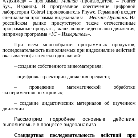
«Архимед» – программы
Multilab
(производитель –
Fourier
Sys
., Израиль). В программное обеспечение цифровой
лаборатории
Cobra
4 (производитель
Phywe
, Германия) входит
специальная программа видеоанализа –
Measure
Dynamics
. На
российском рынке присутствуют также отечественные
программные продукты, включающие видеоанализ движения,
например программа «
1С – Измеритель
».
При всем многообразии программных продуктов,
последовательность выполняемых при видеоанализе действий
оказывается фактически одинаковой:
–
создание собственного видеоматериала;
–
оцифровка траектории движения предмета;
–
проведение математической обработки
экспериментальных кривых;
–
создание дидактических материалов об изученном
движении.
Рассмотрим подробнее основные действия,
выполняемые в процессе видеоанализа.
Стандартная последовательность действий при