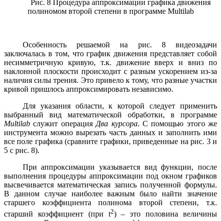
Рис. 8 Процедура аппроксимации графика движения
полиномом второй степени в программе
Multilab
Особенность решаемой на рис. 8 видеозадачи
заключалась в том, что график движения представляет собой
несимметричную кривую, т.к. движение вверх и вниз по
наклонной плоскости происходит с разным ускорением из-за
наличия силы трения. Это привело к тому, что разные участки
кривой пришлось аппроксимировать независимо.
Для указания области, к которой следует применить
выбранный вид математической обработки, в программе
Multilab
служит операция
Два курсора
. С помощью этого же
инструмента можно вырезать часть данных и заполнить ими
все поле графика (сравните графики, приведенные на рис. 3 и
5 с рис. 8).
При аппроксимации указывается вид функции, после
выполнения процедуры аппроксимации под окном графиков
высвечивается математическая запись полученной формулы.
В данном случае наиболее важным было найти значение
старшего коэффициента полинома второй степени, т.к.
2
старший коэффициент (при
t
) – это половина величины