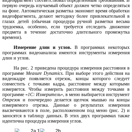
видеофрагмент соответствовал определенным требованиям. В
первую очередь изучаемый объект должен четко определяться
на фоне. Автоматическая разметка экономит время обработки
видеофрагмента, делают методику более привлекательной в
глазах детей (обычная процедура ручной разметки весьма
трудоемка, особенно, если требуется отследить движение
предмета в течение достаточно длительного промежутка
времени).
Измерение длин и углов.
В программах некоторых
программах видеоанализа имеются инструменты измерения
длин и углов.
На рис. 2 приведена процедура измерения расстояния в
программе
Measure
Dynamics
. При выборе этого действия на
видеокадре появляется отрезок, концы которого следует
совместить с точками кадра, расстояние между которыми
измеряется. Чтобы измерить расстояния между точками в
программе «
1С: Измеритель
», в меню выбирается инструмент
Отрезок
и поочередно делается щелчок мышью на концы
измеряемого отрезка. Данные о результатах измерения
высвечиваются в поле, расположенном под меню (рис. 2) и
заносятся в таблицу данных. В этих двух программах также
идентична процедура измерения углов.