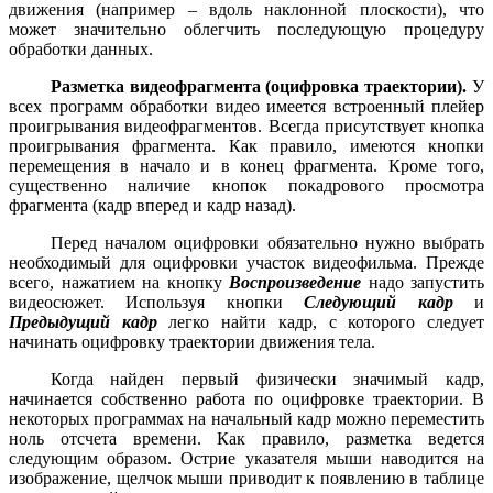
движения (например – вдоль наклонной плоскости), что
может значительно облегчить последующую процедуру
обработки данных.
Разметка видеофрагмента (оцифровка траектории)
.
У
всех программ обработки видео имеется встроенный плейер
проигрывания видеофрагментов. Всегда присутствует кнопка
проигрывания фрагмента. Как правило, имеются кнопки
перемещения в начало и в конец фрагмента. Кроме того,
существенно наличие кнопок покадрового просмотра
фрагмента (кадр вперед и кадр назад).
Перед началом оцифровки обязательно нужно выбрать
необходимый для оцифровки участок видеофильма. Прежде
всего, нажатием на кнопку
Воспроизведение
надо запустить
видеосюжет. Используя кнопки
Следующий кадр
и
Предыдущий кадр
легко найти кадр, с которого следует
начинать оцифровку траектории движения тела.
Когда найден первый физически значимый кадр,
начинается собственно работа по оцифровке траектории. В
некоторых программах на начальный кадр можно переместить
ноль отсчета времени. Как правило, разметка ведется
следующим образом. Острие указателя мыши наводится на
изображение, щелчок мыши приводит к появлению в таблице