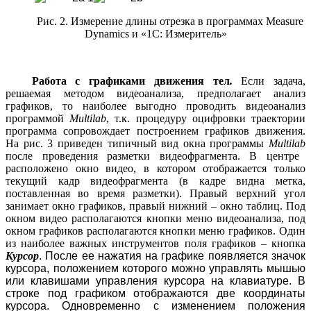
Рис. 2. Измерение длины отрезка в программах
Measure
Dynamics
и «1С: Измеритель»
Работа с графиками движения тел
.
Если задача,
решаемая методом видеоанализа, предполагает анализ
графиков, то наиболее выгодно проводить видеоанализ
программой
Multilab
, т.к. процедуру оцифровки траектории
программа сопровождает построением графиков движения.
На рис. 3 приведен типичный вид окна программы
Multilab
после проведения разметки видеофрагмента. В центре
расположено окно видео, в котором отображается только
текущий кадр видеофрагмента (в кадре видна метка,
поставленная во время разметки). Правый верхний угол
занимает окно графиков, правый нижний – окно таблиц. Под
окном видео располагаются кнопки меню видеоанализа, под
окном графиков располагаются кнопки меню графиков. Один
из наиболее важных инструментов поля графиков – кнопка
Курсор
. После ее нажатия на графике появляется значок
курсора, положением которого можно управлять мышью
или клавишами управления курсора на клавиатуре. В
строке под графиком отображаются две координаты
курсора. Одновременно с изменением положения