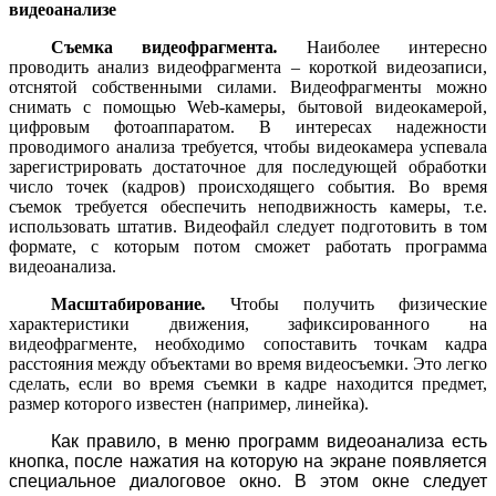
видеоанализе
Съемка видеофрагмента
.
Наиболее интересно
проводить анализ видеофрагмента – короткой видеозаписи,
отснятой собственными силами. Видеофрагменты можно
снимать с помощью
Web
-камеры, бытовой видеокамерой,
цифровым фотоаппаратом. В интересах надежности
проводимого анализа требуется, чтобы видеокамера успевала
зарегистрировать достаточное для последующей обработки
число точек (кадров) происходящего события. Во время
съемок требуется обеспечить неподвижность камеры, т.е.
использовать штатив. Видеофайл следует подготовить в том
формате, с которым потом сможет работать программа
видеоанализа.
Масштабирование
.
Ч
тобы получить физические
характеристики движения, зафиксированного на
видеофрагменте, необходимо сопоставить точкам кадра
расстояния между объектами во время видеосъемки. Это легко
сделать, если во время съемки в кадре находится предмет,
размер которого известен (например, линейка).
Как правило, в меню программ видеоанализа есть
кнопка, после нажатия на которую на экране появляется
специальное диалоговое окно. В этом окне следует