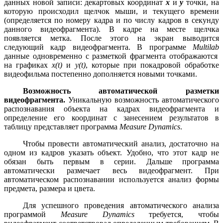
данных новой записи: декартовых координат
x
и
y
точки, на
которую происходил щелчок мыши, и текущего времени
(определяется по номеру кадра и по числу кадров в секунду
данного видеофрагмента). В кадре на месте щелчка
появляется метка. После этого на экран выводится
следующий кадр видеофрагмента. В программе
Multilab
данные одновременно с разметкой фрагмента отображаются
на графиках
x
(
t
)
и
y
(
t
)
, которые при покадровой обработке
видеофильма постепенно дополняется новыми точками.
Возможность автоматической разметки
видеофрагмента.
Уникальную возможность автоматического
распознавания объекта на кадрах видеофрагмента и
определение его координат с занесением результатов в
таблицу представляет программа
Measure
Dynamics
.
Чтобы провести автоматический анализ, достаточно на
одном из кадров указать объект. Удобно, что этот кадр не
обязан быть первым в серии. Дальше программа
автоматически размечает весь видеофрагмент. При
автоматическом распознавании используется анализ формы
предмета, размера и цвета.
Для успешного проведения автоматического анализа
программой
Measure
Dynamics
требуется, чтобы