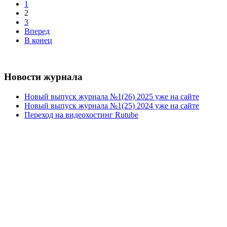
1
2
3
Вперед
В конец
Новости журнала
Новый выпуск журнала №1(26) 2025 уже на сайте
Новый выпуск журнала №1(25) 2024 уже на сайте
Переход на видеохостинг Rutube