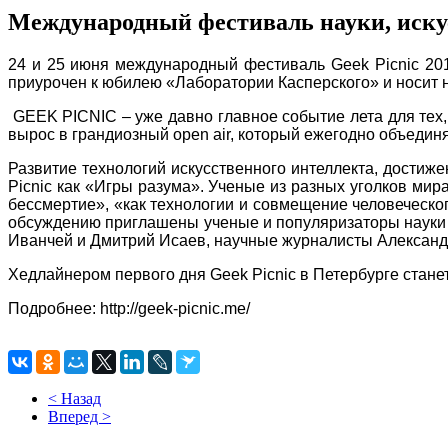
Международный фестиваль науки, искус
24 и 25 июня международный фестиваль Geek Picnic 2017
приурочен к юбилею «Лаборатории Касперского» и носит н
GEEK PICNIC – уже давно главное событие лета для тех, 
вырос в грандиозный open air, который ежегодно объединя
Развитие технологий искусственного интеллекта, достиж
Picnic как «Игры разума». Ученые из разных уголков мир
бессмертие», «как технологии и совмещение человеческо
обсуждению приглашены ученые и популяризаторы науки 
Иванчей и Дмитрий Исаев, научные журналисты Александр
Хедлайнером первого дня Geek Picnic в Петербурге станет
Подробнее:
http://geek-picnic.me/
< Назад
Вперед >